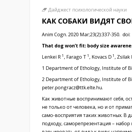
Дайджест психологической науки
КАК СОБАКИ ВИДЯТ СВО
Anim Cogn. 2020 Mar;23(2):337-350. doi:
That dog won’t fit: body size awarenes
1
1
1
Lenkei R
, Farago T
, Kovacs D
, Zsilak
1 Department of Ethology, Institute of B
2 Department of Ethology, Institute of B
peter.pongracz@ttk.elte.hu.
Как животные воспринимают себя, ост
не только от человека, но и от прим
само-восприятия таких животных. В 
подходу, саморепрезентация – набор
варьировать от вида к виду: наприм