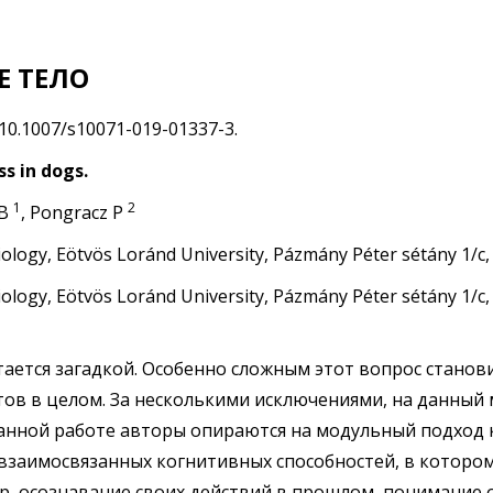
Е ТЕЛО
 10.1007/s10071-019-01337-3.
s in dogs.
1
2
 B
, Pongracz P
iology, Eötvös Loránd University, Pázmány Péter sétány 1/c
iology, Eötvös Loránd University, Pázmány Péter sétány 1/c
ается загадкой. Особенно сложным этот вопрос становит
атов в целом. За несколькими исключениями, на данный
данной работе авторы опираются на модульный подход 
 взаимосвязанных когнитивных способностей, в которо
ер, осознавание своих действий в прошлом, понимани