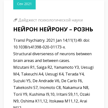
Сен 2021
Дайджест психологической науки
НЕЙРОН НЕЙРОНУ – РОЗНЬ
Transl Psychiatry. 2021 Jan 14;11(1):49. doi:
10.1038/s41398-020-01173-x.
Structural diverseness of neurons between
brain areas and between cases.
Mizutani R1, Saiga R2, Yamamoto Y3, Uesugi
M4, Takeuchi A4, Uesugi K4, Terada Y4,
Suzuki Y5, De Andrade V6, De Carlo F6,
Takekoshi S7, Inomoto C8, Nakamura N8,
Torii Y9, Kushima I9,10, Iritani S9,11, Ozaki
N9, Oshima K11,12, Itokawa M11,12, Arai
M12.