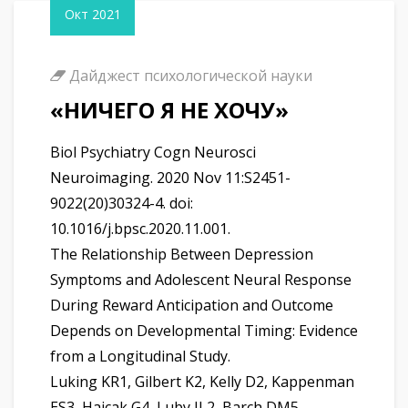
Окт 2021
Дайджест психологической науки
«НИЧЕГО Я НЕ ХОЧУ»
Biol Psychiatry Cogn Neurosci
Neuroimaging. 2020 Nov 11:S2451-
9022(20)30324-4. doi:
10.1016/j.bpsc.2020.11.001.
The Relationship Between Depression
Symptoms and Adolescent Neural Response
During Reward Anticipation and Outcome
Depends on Developmental Timing: Evidence
from a Longitudinal Study.
Luking KR1, Gilbert K2, Kelly D2, Kappenman
ES3, Hajcak G4, Luby JL2, Barch DM5.