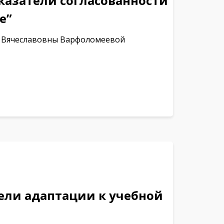
казатели согласованности
е”
ы Вячеславовны Варфоломеевой
ели адаптации к учебной