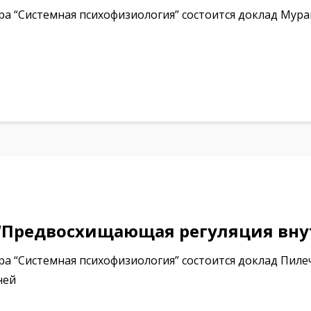
а “Системная психофизиология” состоится доклад Мур
. “Предвосхищающая регуляция вну
а “Системная психофизиология” состоится доклад Пил
ней