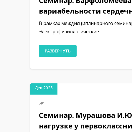
Семинар. Варфоломеева 
вариабельности сердечн
В рамках междисциплинарного семинар
Электрофизиологические
РАЗВЕРНУТЬ
09
Дек 2025
Семинар. Мурашова И.Ю
нагрузке у первоклассн