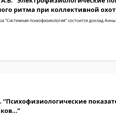
А.В. “Электрофизиологические по
ого ритма при коллективной охот
а “Системная психофизиология” состоится доклад Анн
. “Психофизиологические показат
иков…”