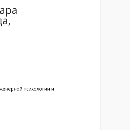
нара
а,
нженерной психологии и