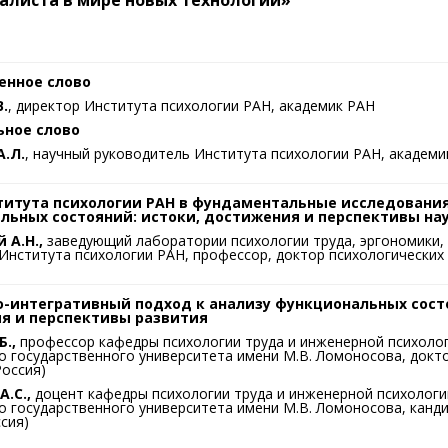
енное слово
.
, директор Института психологии РАН, академик РАН
ьное слово
.Л.
, научный руководитель Института психологии РАН, академи
титута психологии РАН в фундаментальные исследовани
льных состояний: истоки, достижения и перспективы н
 А.Н.,
заведующий лаборатории психологии труда, эргономики,
Института психологии РАН, профессор, доктор психологических н
о-интегративный подход к анализу функциональных сост
я и перспективы развития
Б.,
профессор кафедры психологии труда и инженерной психолог
 государственного университета имени М.В. Ломоносова, докто
Россия)
А.С.,
доцент кафедры психологии труда и инженерной психологи
 государственного университета имени М.В. Ломоносова, кандид
сия)