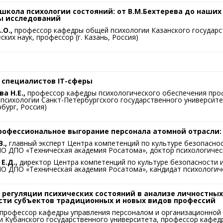
школа психологии состояний: от В.М.Бехтерева до наших
ы исследований
.О.,
профессор кафедры общей психологии Казанского государс
ских наук, профессор (г. Казань, Россия)
 специалистов IT-сферы
а Н.Е.,
профессор кафедры психологического обеспечения про
психологии Санкт-Петербургского государственного университета
бург, Россия)
профессиональное выгорание персонала атомной отрасли
.,
главный эксперт Центра компетенций по культуре безопасно
О ДПО «Техническая академия Росатома», доктор психологически
Е.Д.,
директор Центра компетенций по культуре безопасности 
О ДПО «Техническая академия Росатома», кандидат психологичес
 регуляции психических состояний в анализе личностных
сти субъектов традиционных и новых видов профессий
профессор кафедры управления персоналом и организационной 
и Кубанского государственного университета, профессор кафе