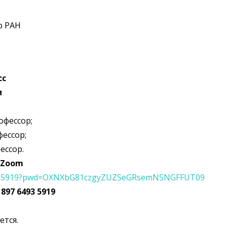
рр РАН
сс
и
офессор;
фессор;
фессор.
 Zoom
64935919?pwd=OXNXbG81czgyZUZSeGRsemN5NGFFUT09
:
897 6493 5919
ется.