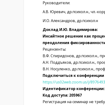
Руководители:
А.В. Юревич, др.психол.н., чл.-ко
И.О. Александров, др.психол.н
Доклад И.Ю. Владимирова:
Инсайтное решение как проце
преодоления фиксированност
Рецензенты:
В.Ф. Спиридонов, др.психол.н., пр
А.Н. Поддъяков, др.психол.н., про
В.Н. Носуленко, др.психол.н., про
Подключиться к конференции
https://us02web.zoom.us/j/897
Идентификатор конференции
Код доступа: 205967
Регистрация на семинар не требу