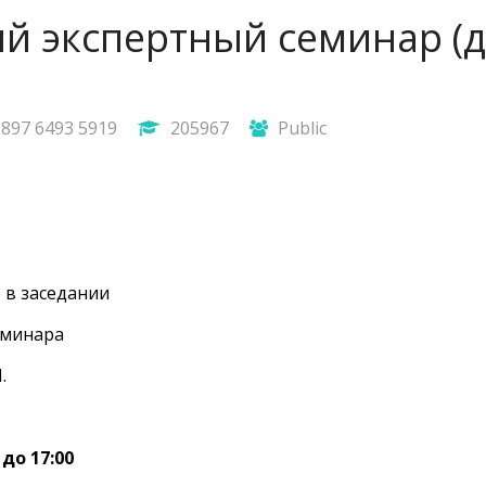
й экспертный семинар (д
897 6493 5919
205967
Public
 в заседании
еминара
.
 до 17:00