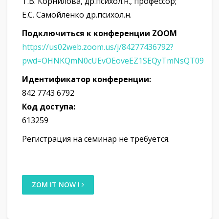
Т.В. Корнилова, др.психол.н., профессор;
Е.С. Самойленко др.психол.н.
Подключиться к конференции ZOOM
https://us02web.zoom.us/j/84277436792?
pwd=OHNKQmN0cUEvOEoveEZ1SEQyTmNsQT09
Идентификатор конференции:
842 7743 6792
Код доступа:
613259
Регистрация на семинар не требуется.
ZOM IT NOW !