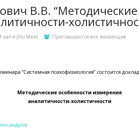
ович В.В. “Методические
литичности-холистичнос
зал и Jitsi Meet
Приглашаются все желающие
еминара “Системная психофизиология” состоится докла
Методические особенности измерения
аналитичности-холистичности
лександров