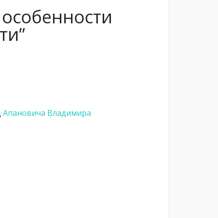
 особенности
ти”
д
Апановича Владимира