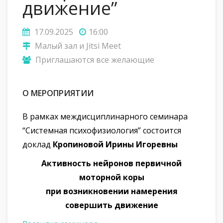
движение”
17.09.2025
16:00
Малый зал и Jitsi Meet
Приглашаются все желающие
О МЕРОПРИЯТИИ
В рамках междисциплинарного семинара
“Системная психофизиология” состоится
доклад
Кропиновой Ирины Игоревны
Активность нейронов первичной
моторной коры
при возникновении намерения
совершить движение