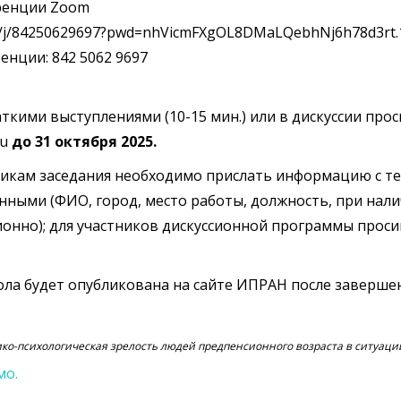
ренции Zoom
us/j/84250629697?pwd=nhVicmFXgOL8DMaLQebhNj6h78d3rt.
нции: 842 5062 9697
аткими выступлениями (10-15 мин.) или в дискуссии пр
ru
до 31 октября 2025.
никам заседания необходимо прислать информацию с т
нными (ФИО, город, место работы, должность, при нали
ионно); для участников дискуссионной программы проси
ла будет опубликована на сайте ИПРАН после завершен
ико-психологическая зрелость людей предпенсионного возраста в ситуац
мо.