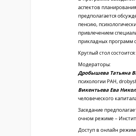
аспектов планирования 
предполагается обсужд
пенсию, психологическ
привлечением специали
прикладных программ с
Круглый стол состоится
Модераторы:
Дробышева Татьяна В
психологии РАН, drobys
Викентьева Ева Нико
человеческого капитала
Заседание предполагае
очном режиме – Институт
Доступ в онлайн режим