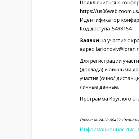
Подключиться к конфе
https://us06web.zoom.
Идентификатор конфере
Код доступа: 5498154
Заявки
на участие с кр
адрес: larionoviv@ipran.
Для регистрации участ
(доклада) и личными да
участия (очно/ дистанц
личные данные.
Программа Круглого сто
Проект № 24-28-00422 «Эконом
Информационное пись