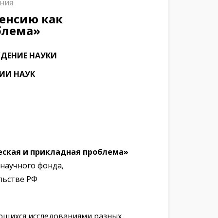
ния
пенсию как
блема»
ДЕНИЕ НАУКИ
ИИ НАУК
ческая и прикладная проблема»
научного фонда,
льстве РФ
ающихся исследованиями разных