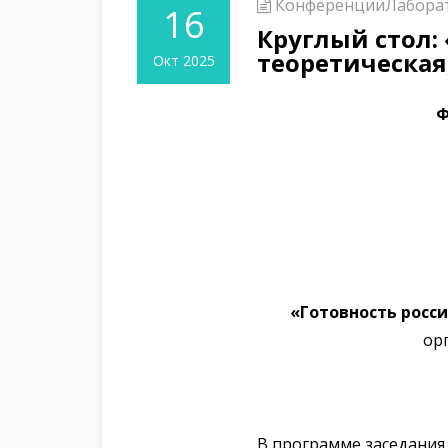
Конференции
Лабора
16
Круглый стол:
теоретическая
Окт 2025
Ф
«Готовность росс
ор
В программе заседания