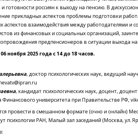
и готовности россиян к выходу на пенсию. В дискуссион
ение прикладных аспектов проблемы подготовки работ
их аспектов взаимодействия между работодателями и с
стов из финансовых и социальных организаций, заинт
опровождения предпенсионеров в ситуации выхода на
:
06 ноября 2025 года с 14 до 18 часов.
алерьевна
, доктор психологических наук, ведущий на
hevatv@ipran.ru
лаевна
, кандидат психологических наук, доцент, доцен
 Финансового университета при Правительстве РФ, vike
тся провести в смешанном формате (очно и онлайн) Мес
 психологии РАН, Малый зал заседаний (Москва, ул. Яросла
е: