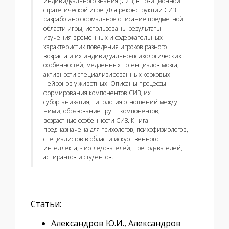
индивидуального знания (СИЗ) в позиционной
стратегической игре. Для реконструкции СИЗ
разработано формальное описание предметной
области игры, использованы результаты
изучения временных и содержательных
характеристик поведения игроков разного
возраста и их индивидуально-психологических
особенностей, медленных потенциалов мозга,
активности специализированных корковых
нейронов у животных. Описаны процессы
формирования компонентов СИЗ, их
суборганизация, типология отношений между
ними, образование групп компонентов,
возрастные особенности СИЗ. Книга
предназначена для психологов, психофизиологов,
специалистов в области искусственного
интеллекта, - исследователей, преподавателей,
аспирантов и студентов.
Статьи:
Александров Ю.И., Александров