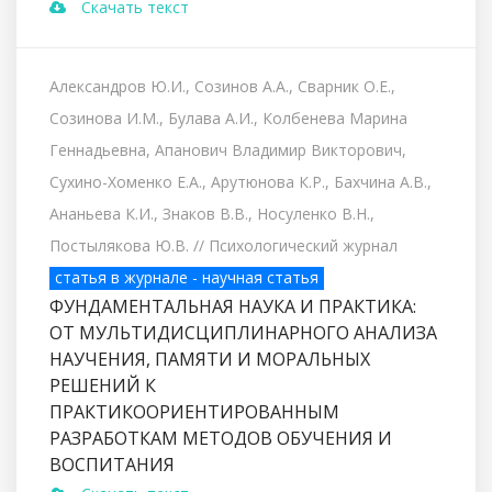
Скачать текст
Александров Ю.И., Созинов А.А., Сварник О.Е.,
Созинова И.М., Булава А.И., Колбенева Марина
Геннадьевна, Апанович Владимир Викторович,
Сухино-Хоменко Е.А., Арутюнова К.Р., Бахчина А.В.,
Ананьева К.И., Знаков В.В., Носуленко В.Н.,
Постылякова Ю.В.
// Психологический журнал
статья в журнале - научная статья
ФУНДАМЕНТАЛЬНАЯ НАУКА И ПРАКТИКА:
ОТ МУЛЬТИДИСЦИПЛИНАРНОГО АНАЛИЗА
НАУЧЕНИЯ, ПАМЯТИ И МОРАЛЬНЫХ
РЕШЕНИЙ К
ПРАКТИКООРИЕНТИРОВАННЫМ
РАЗРАБОТКАМ МЕТОДОВ ОБУЧЕНИЯ И
ВОСПИТАНИЯ