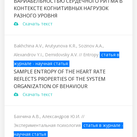
ВАРИАБЕЛЬНОСТЬЮ СЕРДЕЧНОГО РИТМА В
КОНТЕКСТЕ КОГНИТИВНЫХ НАГРУЗОК
РАЗНОГО УРОВНЯ
Скачать текст
Bakhchina A.V., Arutyunova K.R., Sozinov A.A.,
Alexandrov Y.I., Demidovsky A.V.
// Entropy
статья в
журнале - научная статья
SAMPLE ENTROPY OF THE HEART RATE
REFLECTS PROPERTIES OF THE SYSTEM
ORGANIZATION OF BEHAVIOUR
Скачать текст
Бахчина А.В., Александров Ю.И.
//
Экспериментальная психология
статья в журнале -
научная статья