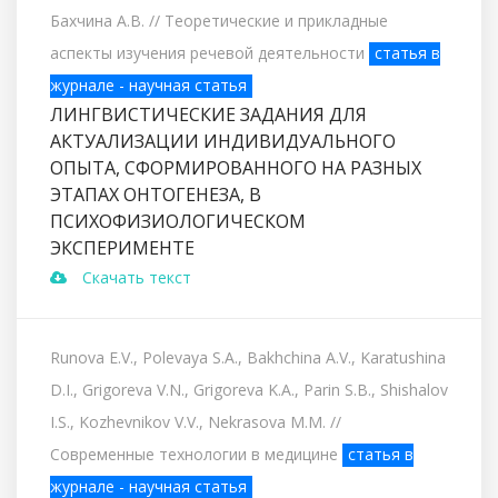
Бахчина А.В.
// Теоретические и прикладные
аспекты изучения речевой деятельности
статья в
журнале - научная статья
ЛИНГВИСТИЧЕСКИЕ ЗАДАНИЯ ДЛЯ
АКТУАЛИЗАЦИИ ИНДИВИДУАЛЬНОГО
ОПЫТА, СФОРМИРОВАННОГО НА РАЗНЫХ
ЭТАПАХ ОНТОГЕНЕЗА, В
ПСИХОФИЗИОЛОГИЧЕСКОМ
ЭКСПЕРИМЕНТЕ
Скачать текст
Runova E.V., Polevaya S.A., Bakhchina A.V., Karatushina
D.I., Grigoreva V.N., Grigoreva K.A., Parin S.B., Shishalov
I.S., Kozhevnikov V.V., Nekrasova M.M.
//
Современные технологии в медицине
статья в
журнале - научная статья