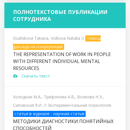
ПОЛНОТЕКСТОВЫЕ ПУБЛИКАЦИИ
СОТРУДНИКА
Dudnikova Tatiana, Volkova Natalia
//
тезисы
доклада на конференции
THE REPRESENTATION OF WORK IN PEOPLE
WITH DIFFERENT INDIVIDUAL MENTAL
RESOURCES
Скачать текст
Холодная М.А., Трифонова А.В., Волкова Н.Э.,
Сиповская Я.И.
// Экспериментальная психология
статья в журнале - научная статья
МЕТОДИКИ ДИАГНОСТИКИ ПОНЯТИЙНЫХ
СПОСОБНОСТЕЙ