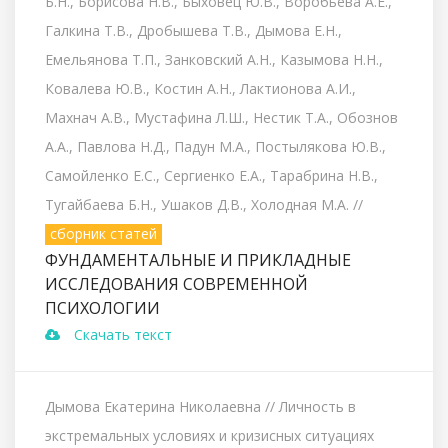
Б.Н., Борисова Н.В., Быховец Ю.В., Воробьева А.Е.,
Галкина Т.В., Дробышева Т.В., Дымова Е.Н.,
Емельянова Т.П., Занковский А.Н., Казымова Н.Н.,
Ковалева Ю.В., Костин А.Н., Лактионова А.И.,
Махнач А.В., Мустафина Л.Ш., Нестик Т.А., Обознов
А.А., Павлова Н.Д., Падун М.А., Постылякова Ю.В.,
Самойленко Е.С., Сергиенко Е.А., Тарабрина Н.В.,
Тугайбаева Б.Н., Ушаков Д.В., Холодная М.А.
//
сборник статей
ФУНДАМЕНТАЛЬНЫЕ И ПРИКЛАДНЫЕ
ИССЛЕДОВАНИЯ СОВРЕМЕННОЙ
ПСИХОЛОГИИ
Скачать текст
Дымова Екатерина Николаевна
// Личность в
экстремальных условиях и кризисных ситуациях