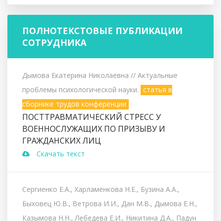
ПОЛНОТЕКСТОВЫЕ ПУБЛИКАЦИИ
СОТРУДНИКА
Дымова Екатерина Николаевна
// Актуальные
проблемы психологической науки.
статья в
сборнике трудов конференции
ПОСТТРАВМАТИЧЕСКИЙ СТРЕСС У
ВОЕННОСЛУЖАЩИХ ПО ПРИЗЫВУ И
ГРАЖДАНСКИХ ЛИЦ
Скачать текст
Сергиенко Е.А., Харламенкова Н.Е., Бузина А.А.,
Быховец Ю.В., Ветрова И.И., Дан М.В., Дымова Е.Н.,
Казымова Н.Н., Лебедева Е.И., Никитина Д.А., Падун