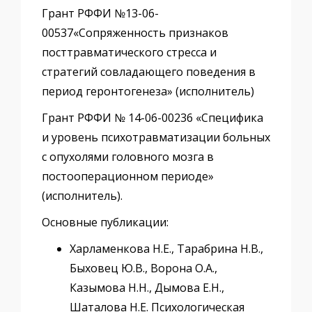
Грант РФФИ №13-06-
00537«Сопряженность признаков
посттравматического стресса и
стратегий совладающего поведения в
период геронтогенеза» (исполнитель)
Грант РФФИ № 14-06-00236 «Специфика
и уровень психотравматизации больных
с опухолями головного мозга в
постооперационном периоде»
(исполнитель).
Основные публикации:
Харламенкова Н.Е., Тарабрина Н.В.,
Быховец Ю.В., Ворона О.А.,
Казымова Н.Н., Дымова Е.Н.,
Шаталова Н.Е. Психологическая