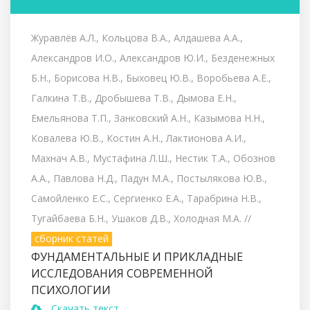
Журавлёв А.Л., Кольцова В.А., Алдашева А.А.,
Александров И.О., Александров Ю.И., Безденежных
Б.Н., Борисова Н.В., Быховец Ю.В., Воробьева А.Е.,
Галкина Т.В., Дробышева Т.В., Дымова Е.Н.,
Емельянова Т.П., Занковский А.Н., Казымова Н.Н.,
Ковалева Ю.В., Костин А.Н., Лактионова А.И.,
Махнач А.В., Мустафина Л.Ш., Нестик Т.А., Обознов
А.А., Павлова Н.Д., Падун М.А., Постылякова Ю.В.,
Самойленко Е.С., Сергиенко Е.А., Тарабрина Н.В.,
Тугайбаева Б.Н., Ушаков Д.В., Холодная М.А.
//
сборник статей
ФУНДАМЕНТАЛЬНЫЕ И ПРИКЛАДНЫЕ
ИССЛЕДОВАНИЯ СОВРЕМЕННОЙ
ПСИХОЛОГИИ
Скачать текст