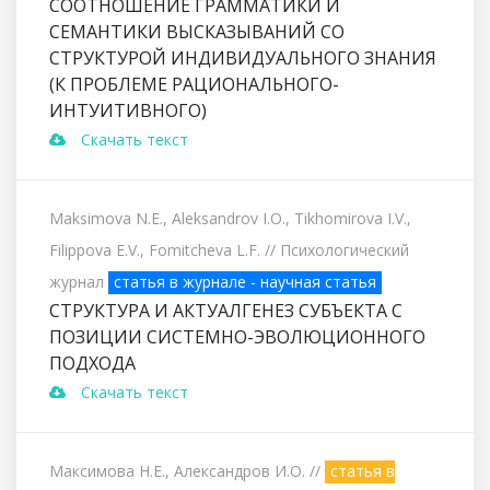
СООТНОШЕНИЕ ГРАММАТИКИ И
СЕМАНТИКИ ВЫСКАЗЫВАНИЙ СО
СТРУКТУРОЙ ИНДИВИДУАЛЬНОГО ЗНАНИЯ
(К ПРОБЛЕМЕ РАЦИОНАЛЬНОГО-
ИНТУИТИВНОГО)
Скачать текст
Maksimova N.E., Aleksandrov I.O., Tikhomirova I.V.,
Filippova E.V., Fomitcheva L.F.
// Психологический
журнал
статья в журнале - научная статья
СТРУКТУРА И АКТУАЛГЕНЕЗ СУБЪЕКТА С
ПОЗИЦИИ СИСТЕМНО-ЭВОЛЮЦИОННОГО
ПОДХОДА
Скачать текст
Максимова Н.Е., Александров И.О.
//
статья в