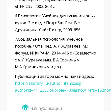
«ПЕР СЭ», 2003. 863 с.
6.Психология: Учебник для гуманитарных
вузов. 2-е изд. / Под общ. Ред. В.Н.
Дружинина. Спб.: Питер, 2009. 656 с.
7.Социальная психология. Учебное
пособие. / Отв. ред. А. Л.Журавлев. М.:
Форум, ИНФРА-М, 2014. 416 с. (Совместно
с А. Л.Журавлевым, В.А.Сосниным,
М.А.Красниковым и др.)
Публикации автора можно найти здесь:
https://elibrary.ru/author_items.asp?
authorid=411238&pubrole=100&show_refs=1&show
439 публикаций