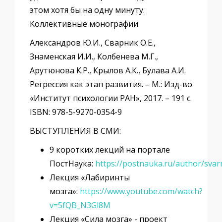
этом хотя бы на одну минуту.
Коллективные монографии
Александров Ю.И., Сварник О.Е.,
Знаменская И.И., Колбенева М.Г.,
Арутюнова К.Р., Крылов А.К., Булава А.И.
Регрессия как этап развития. – М.: Изд-во
«Институт психологии РАН», 2017. – 191 с.
ISBN: 978-5-9270-0354-9
ВЫСТУПЛЕНИЯ В СМИ:
9 коротких лекций на портале
ПостНаука:
https://postnauka.ru/author/svar
Лекция «Лабиринты
мозга»:
https://www.youtube.com/watch?
v=5fQB_N3Gl8M
Лекция «Сила мозга» - проект