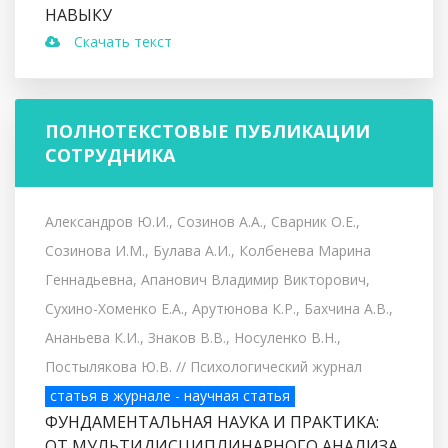
НАВЫКУ
Скачать текст
ПОЛНОТЕКСТОВЫЕ ПУБЛИКАЦИИ
СОТРУДНИКА
Александров Ю.И., Созинов А.А., Сварник О.Е.,
Созинова И.М., Булава А.И., Колбенева Марина
Геннадьевна, Апанович Владимир Викторович,
Сухино-Хоменко Е.А., Арутюнова К.Р., Бахчина А.В.,
Ананьева К.И., Знаков В.В., Носуленко В.Н.,
Постылякова Ю.В.
// Психологический журнал
статья в журнале - научная статья
ФУНДАМЕНТАЛЬНАЯ НАУКА И ПРАКТИКА:
ОТ МУЛЬТИДИСЦИПЛИНАРНОГО АНАЛИЗА