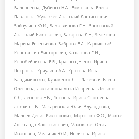
Валерьевна, Дубинко Н.А., Ермолаева Елена
Павловна, Журавлев Анатолий Лактионович,
Зайнулина Ю.И., Замалдинова Г.Н., Занковский
Анатолий Николаевич, Захарова Л.Н., Зеленова
Марина Евгеньевна, Зиброва Е.А., Карпинский
Константин Викторович, Кашапова Г.И.,
Коробейникова Е.В., Краснощеченко Ирина
Петровна, Криулина А.А., Кротова Инна
Владимировна, Кузьменко Л.Г., Лазебная Елена
Олеговна, Лактионова Анна Игоревна, Леньков
С.Л., Леонова Е.В., Леонова Ирина Сергеевна,
Ложкин Г.В., Макаревская Юлия Эдуардовна,
Малеев Денис Викторович, Марченко Ф.О., Махнач
Александр Валентинович, Маховская Ольга
Ивановна, Мельник Ю.И., Новикова Ирина