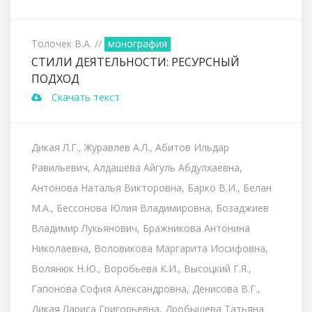
Толочек В.А.
//
монография
СТИЛИ ДЕЯТЕЛЬНОСТИ: РЕСУРСНЫЙ
ПОДХОД
Скачать текст
Дикая Л.Г., Журавлев А.Л., Абитов Ильдар
Равильевич, Алдашева Айгуль Абдулхаевна,
Антонова Наталья Викторовна, Барко В.И., Белан
М.А., Бессонова Юлия Владимировна, Бозаджиев
Владимир Лукьянович, Бражникова Антонина
Николаевна, Воловикова Маргарита Иосифовна,
Волянюк Н.Ю., Воробьева К.И., Высоцкий Г.Я.,
Гапонова София Александровна, Денисова В.Г.,
Дикая Лариса Григорьевна, Дробышева Татьяна