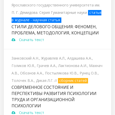
Ярославского государственного университета им.
П. Г. Демидова. Серия Гуманитарные науки
статья
в журнале - научная статья
СТИЛИ ДЕЛОВОГО ОБЩЕНИЯ: ФЕНОМЕН,
ПРОБЛЕМА, МЕТОДОЛОГИЯ, КОНЦЕПЦИИ
Скачать текст
Занковский А.Н., Журавлев А.Л., Алдашева А.А.,
Голиков Ю.Я., Грачев А.А., Лактионова А.И., Махнач
А.В., Обознов А.А., Постылякова Ю.В., Рунец О.В.,
Толочек В.А., Дикая Л.Г.
//
сборник статей
СОВРЕМЕННОЕ СОСТОЯНИЕ И
ПЕРСПЕКТИВЫ РАЗВИТИЯ ПСИХОЛОГИИ
ТРУДА И ОРГАНИЗАЦИОННОЙ
ПСИХОЛОГИИ
Скачать текст