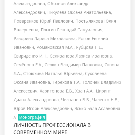
Александровна, Обознов Александр
Александрович, Пикулёва Оксана Анатольевна,
Поваренков Юрий Павлович, Постылякова Юлия
Валерьевна, Прыгин Геннадий Самуилович,
Разорина Лариса Михайловна, Рогов Евгений
Иванович, Романовская М.А., Рубцова Н.Е.,
Свириденко И.Н., Селиванова Лариса Ивановна,
Семёнова Е.А., Серкин Владимир Павлович, Сизова
Л.А., Стоюхина Наталья Юрьевна, Суховеева
Оксана Ивановна, Терехова Т.А, Толочек Владимир
Алексеевич, Харитонова Е.В., Хван А.А., Циринг
Диана Александровна, Челпанов В.Б., Чаленко Н.В.,
Юров Игорь Александрович, Ясько Бэла Аслановна
//
монография
ЛИЧНОСТЬ ПРОФЕССИОНАЛА В
СОВРЕМЕННОМ МИРЕ