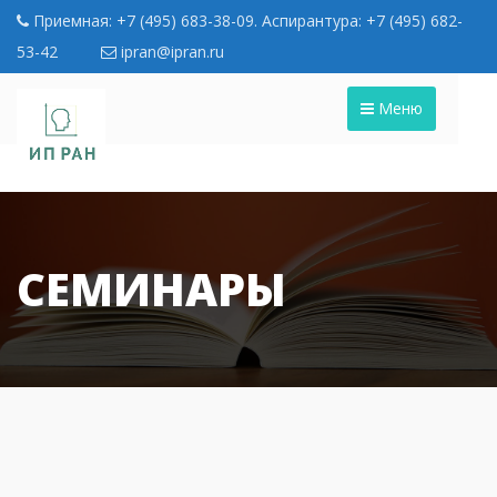
Приемная: +7 (495) 683-38-09. Аспирантура: +7 (495) 682-
53-42
ipran@ipran.ru
Меню
СЕМИНАРЫ