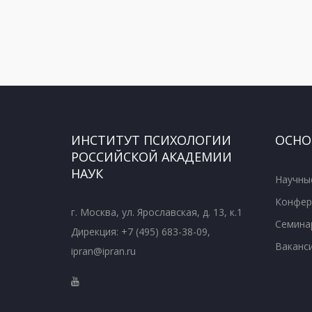
ИНСТИТУТ ПСИХОЛОГИИ
ОСНО
РОССИЙСКОЙ АКАДЕМИИ
НАУК
Научны
Конфер
г. Москва, ул. Ярославская, д. 13, к.1
Семина
Дирекция: +7 (495) 683-38-09,
Ваканс
ipran@ipran.ru