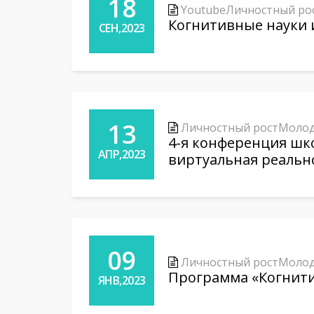
18
Youtube
Личностный ро
Когнитивные науки 
СЕН,2023
13
Личностный рост
Молод
4-я конференция шк
АПР,2023
виртуальная реальн
09
Личностный рост
Молод
Программа «Когнити
ЯНВ,2023