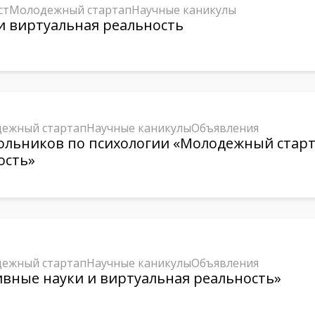
ст
Молодежный стартап
Научные каникулы
и виртуальная реальность
ежный стартап
Научные каникулы
Объявления
ольников по психологии «Молодежный старт
ость»
ежный стартап
Научные каникулы
Объявления
вные науки и виртуальная реальность»