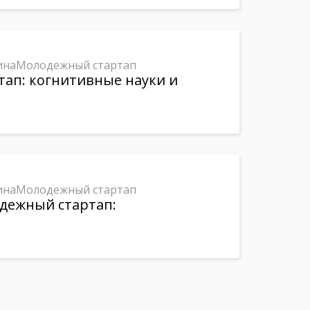
ина
Молодежный стартап
тап: когнитивные науки и
ина
Молодежный стартап
одежный стартап: