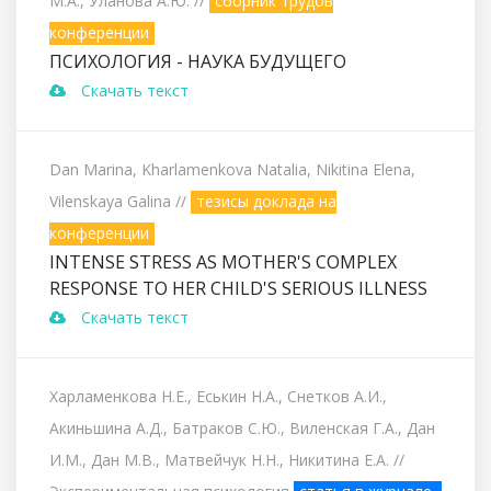
М.А., Уланова А.Ю.
//
сборник трудов
конференции
ПСИХОЛОГИЯ - НАУКА БУДУЩЕГО
Скачать текст
Dan Marina, Kharlamenkova Natalia, Nikitina Elena,
Vilenskaya Galina
//
тезисы доклада на
конференции
INTENSE STRESS AS MOTHER'S COMPLEX
RESPONSE TO HER CHILD'S SERIOUS ILLNESS
Скачать текст
Харламенкова Н.Е., Еськин Н.А., Снетков А.И.,
Акиньшина А.Д., Батраков С.Ю., Виленская Г.А., Дан
И.М., Дан М.В., Матвейчук Н.Н., Никитина Е.А.
//