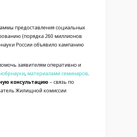
раммы предоставления социальных
рованию (порядка 260 миллионов
рнауки России объявило кампанию
 помочь заявителям оперативно и
нобрнауки
,
материалами семинаров
.
тную консультацию
– связь по
датель Жилищной комиссии