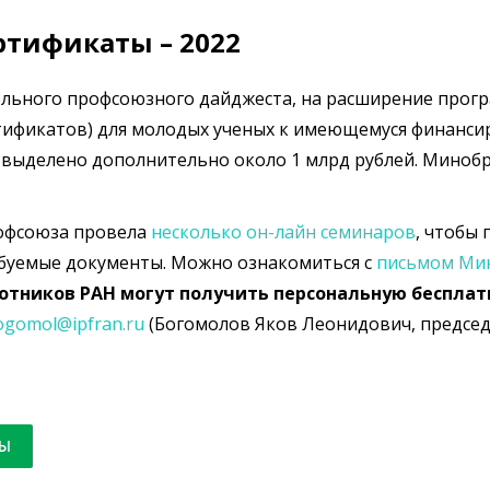
тификаты – 2022
льного профсоюзного дайджеста, на расширение прог
ификатов) для молодых ученых к имеющемуся финанси
у выделено дополнительно около 1 млрд рублей. Миноб
офсоюза провела
несколько он-лайн семинаров
, чтобы
буемые документы. Можно ознакомиться с
письмом Ми
отников РАН могут получить персональную беспла
ogomol@ipfran.ru
(Богомолов Яков Леонидович, предсе
РЫ