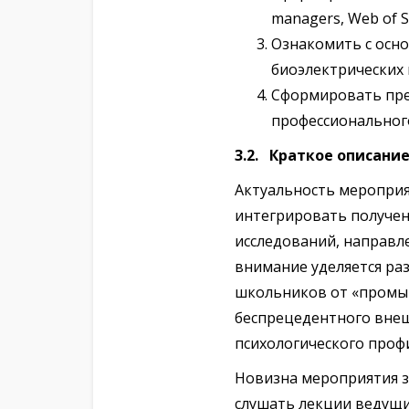
managers, Web of Sc
Ознакомить с осно
биоэлектрических 
Сформировать пред
профессионального
3.2. Краткое описани
Актуальность мероприя
интегрировать получен
исследований, направл
внимание уделяется р
школьников от «промыв
беспрецедентного внеш
психологического проф
Новизна мероприятия з
слушать лекции ведущи