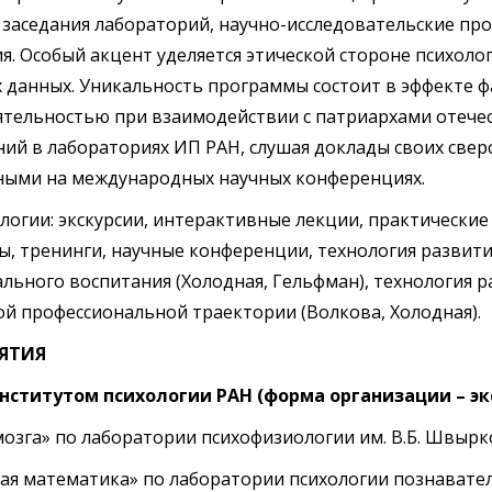
 заседания лабораторий, научно-исследовательские пр
. Особый акцент уделяется этической стороне психоло
 данных. Уникальность программы состоит в эффекте ф
ятельностью при взаимодействии с патриархами отече
ий в лабораториях ИП РАН, слушая доклады своих свер
еными на международных научных конференциях.
огии: экскурсии, интерактивные лекции, практические 
сы, тренинги, научные конференции, технология развити
ального воспитания (Холодная, Гельфман), технология
й профессиональной траектории (Волкова, Холодная).
ЯТИЯ
 Институтом психологии РАН (форма организации – эк
мозга» по лаборатории психофизиологии им. В.Б. Швырк
ная математика» по лаборатории психологии познавате