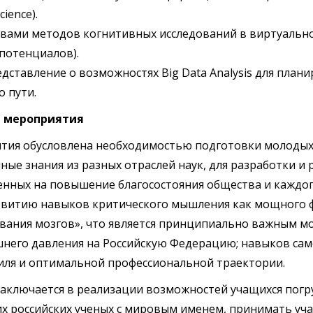
ience).
вами методов когнитивных исследований в виртуальной
потенциалов).
ставление о возможностях Big Data Analysis для план
 пути.
е мероприятия
тия обусловлена необходимостью подготовки молодых 
ные знания из разных отраслей наук, для разработки 
енных на повышение благосостояния общества и каждого
азвитию навыков критического мышления как мощного
ания мозгов», что является принципиально важным мо
него давления на Российскую Федерацию; навыков сам
иля и оптимальной профессиональной траектории.
аключается в реализации возможностей учащихся погру
х российских ученых с мировым именем, принимать уча