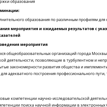
ержки образования
оминации:
лнительного образования по различным профилям для
ания мероприятия и ожидаемых результатов с ука
казателей
роведения мероприятия
хся общеобразовательных организаций города Москв
кой деятельности, позволяющие в турбулентном и неп
ытые закономерности развития общества и имплементи
 для адекватного построения профессионального пути, 
овые компетенции научно-исследовательской деятельн
етенции поиска научной информации в электронных биб