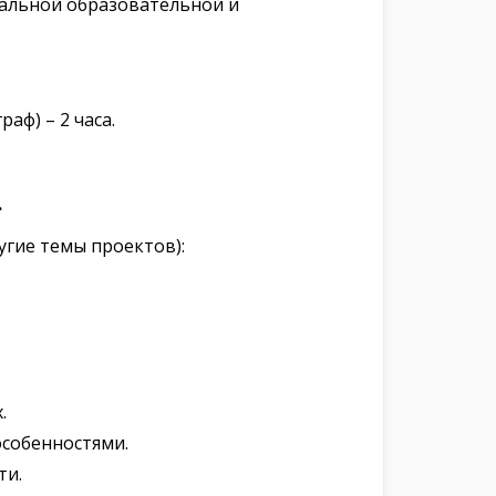
мальной образовательной и
аф) – 2 часа.
.
угие темы проектов):
.
собенностями.
ти.