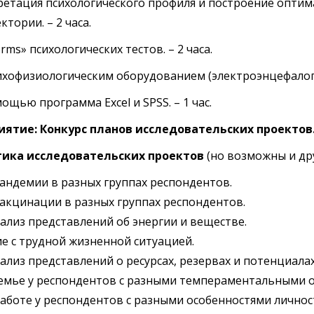
претация психологического профиля и построение опти
тории. – 2 часа.
orms» психологических тестов. – 2 часа.
сихофизиологическим оборудованием (электроэнцефалогр
мощью программа Excel и SPSS. – 1 час.
ятие: Конкурс планов исследовательских проектов
ика исследовательских проектов
(но возможны и др
андемии в разных группах респондентов.
акцинации в разных группах респондентов.
лиз представлений об энергии и веществе.
ие с трудной жизненной ситуацией.
лиз представлений о ресурсах, резервах и потенциалах
семье у респондентов с разными темпераментальными о
аботе у респондентов с разными особенностями личнос