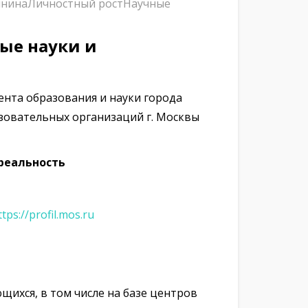
инина
Личностный рост
Научные
ые науки и
ента образования и науки города
азовательных организаций г. Москвы
реальность
ttps://profil.mos.ru
ихся, в том числе на базе центров