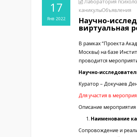
Лаборатория психоло
17
каникулы
Объявления
Научно-исслед
Янв 2022
виртуальная р
В рамках “
Проекта Акад
Москвы) на базе Инсти
проводится мероприяти
Научно-исследователь
Куратор – Докучаев Де
Для участия в меропри
Описание мероприятия 
Наименование ка
Сопровождение и реали