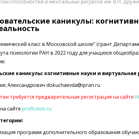
гии способностей и ментальных ресурсов им. В.Н. Друж
овательские каникулы: когнитивн
еальность
емический класс в Московской школе”
(грант Департам
тута психологии РАН в 2022 году для учащихся общеобр
е:
ские каникулы: когнитивные науки и виртуальная 
нис Александрович dokuchaevda@ipran.ru
ятии требуется предварительная регистрация на сайте
h
на сайте
profil.mos.ru
тегории:
зация программ дополнительного образования обучающ