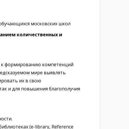
 обучающихся московских школ
занием количественных и
ы к формированию компетенций
редсказуемом мире выявлять
ровать их в свою
так и для повышения благополучия
ости.
лиотеках (e-library, Reference