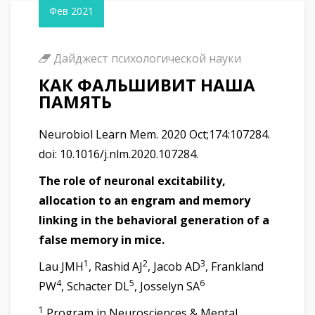
Фев 2021
Дайджест психологической науки
КАК ФАЛЬШИВИТ НАША
ПАМЯТЬ
Neurobiol Learn Mem. 2020 Oct;174:107284.
doi: 10.1016/j.nlm.2020.107284.
The role of neuronal excitability,
allocation to an engram and memory
linking in the behavioral generation of a
false memory in mice.
1
2
3
Lau JMH
, Rashid AJ
, Jacob AD
, Frankland
4
5
6
PW
, Schacter DL
, Josselyn SA
1
Program in Neurosciences & Mental